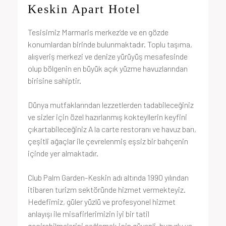
Keskin Apart Hotel
Tesisimiz Marmaris merkez’de ve en gözde
konumlardan birinde bulunmaktadır. Toplu taşıma,
alışveriş merkezi ve denize yürüyüş mesafesinde
olup bölgenin en büyük açık yüzme havuzlarından
birisine sahiptir.
Dünya mutfaklarından lezzetlerden tadabileceğiniz
ve sizler için özel hazırlanmış kokteyllerin keyfini
çıkartabileceğiniz A la carte restoranı ve havuz barı,
çeşitli ağaçlar ile çevrelenmiş eşsiz bir bahçenin
içinde yer almaktadır.
Club Palm Garden-Keskin adı altında 1990 yılından
itibaren turizm sektöründe hizmet vermekteyiz.
Hedefimiz, güler yüzlü ve profesyonel hizmet
anlayışı ile misafirlerimizin iyi bir tatil
geçirebilmelerini sağlamak için güvenli, huzurlu ve