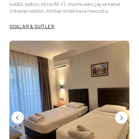
kulübü, balkon, klima,Wİ-Fİ, oturma alanı,çay ve kahve
imkanları telefon, minibar, kiralık kasa mevcuttur.
ODALAR & SUİTLER