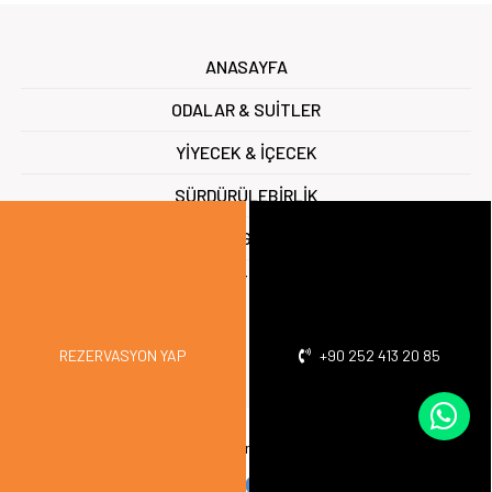
ANASAYFA
ODALAR & SUİTLER
YİYECEK & İÇECEK
SÜRDÜRÜLEBİRLİK
FOTO GALERİ
İLETİŞİM
REZERVASYON YAP
+90 252 413 20 85
© Club Palm Garden Hotel 2022