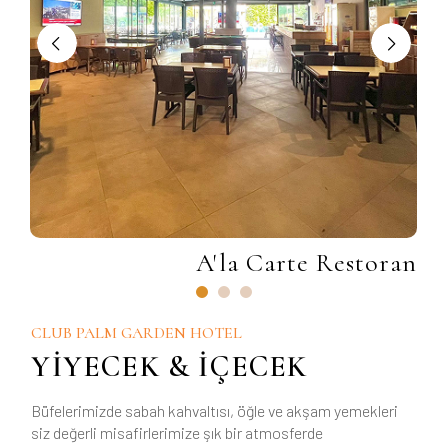
ar
A'la Carte Restoran
CLUB PALM GARDEN HOTEL
YİYECEK & İÇECEK
Büfelerimizde sabah kahvaltısı, öğle ve akşam yemekleri
siz değerli misafirlerimize şık bir atmosferde